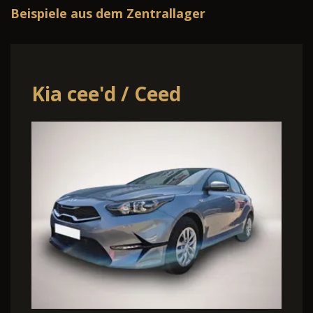
Beispiele aus dem Zentrallager
a cee'd / Ceed
Hyun