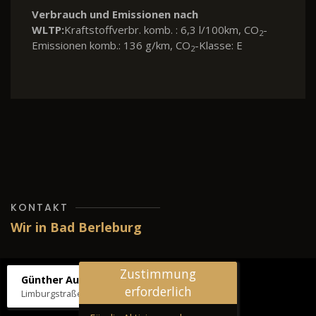
rauch und Emissionen nach
Verbrauc
P:
Kraftstoffverbr. komb. : 6,3 l/100km, CO
-
WLTP:
Kr
2
sionen komb.: 136 g/km, CO
-Klasse: E
Emission
2
KONTAKT
Wir in Bad Berleburg
Zustimmung
Günther Autos & Service
erforderlich
Limburgstraße 39, 57319 Bad Berleburg