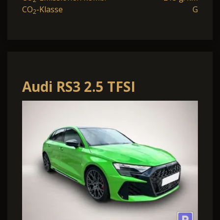
CO
-Klasse
G
2
Audi RS3 2.5 TFSI
Sportback quattro,Sport
AGA,ACC,Navi,P.