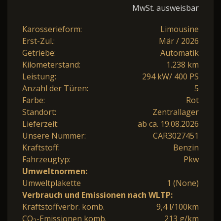
MwSt. ausweisbar
Karosserieform:
Limousine
Erst-Zul.:
Mär / 2026
Getriebe:
Automatik
Kilometerstand:
1.238 km
Leistung:
294 kW/ 400 PS
Anzahl der Türen:
5
Farbe:
Rot
Standort:
Zentrallager
Lieferzeit:
ab ca. 19.08.2026
Unsere Nummer:
CAR3027451
Kraftstoff:
Benzin
Fahrzeugtyp:
Pkw
Umweltnormen:
Umweltplakette
1 (None)
Verbrauch und Emissionen nach WLTP:
Kraftstoffverbr. komb.
9,4 l/100km
CO
-Emissionen komb.
213 g/km
2