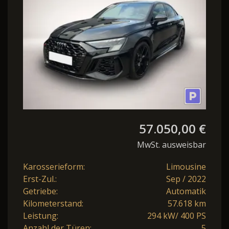
REAR VIEW
57.050,00 €
MwSt. ausweisbar
Karosserieform:
Limousine
Erst-Zul.:
Sep / 2022
Getriebe:
Automatik
Kilometerstand:
57.618 km
Leistung:
294 kW/ 400 PS
Anzahl der Türen:
5