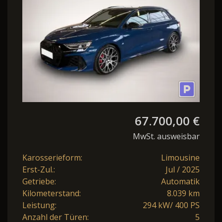
67.700,00 €
MwSt. ausweisbar
Karosserieform:
Limousine
Erst-Zul.:
Jul / 2025
Getriebe:
Automatik
Kilometerstand:
8.039 km
Leistung:
294 kW/ 400 PS
Anzahl der Türen:
5