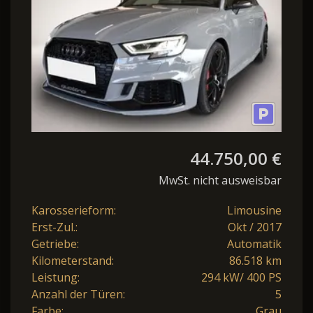
44.750,00 €
MwSt. nicht ausweisbar
Karosserieform:
Limousine
Erst-Zul.:
Okt / 2017
Getriebe:
Automatik
Kilometerstand:
86.518 km
Leistung:
294 kW/ 400 PS
Anzahl der Türen:
5
Farbe:
Grau