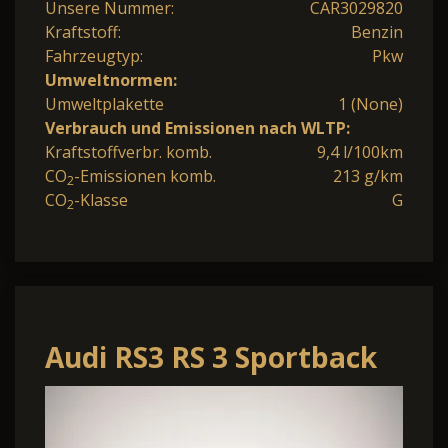
Unsere Nummer:
CAR3029820
Kraftstoff:
Benzin
Fahrzeugtyp:
Pkw
Umweltnormen:
Umweltplakette
1 (None)
Verbrauch und Emissionen nach WLTP:
Kraftstoffverbr. komb.
9,4 l/100km
CO
-Emissionen komb.
213 g/km
2
CO
-Klasse
G
2
Audi RS3 RS 3 Sportback
qu.S-tronic
Schwarzpaket+