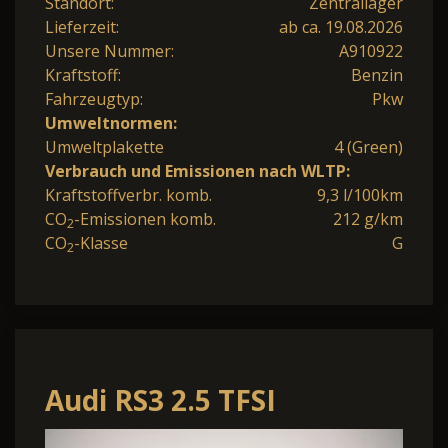
Standort:
Zentrallager
Lieferzeit:
ab ca. 19.08.2026
Unsere Nummer:
A910922
Kraftstoff:
Benzin
Fahrzeugtyp:
Pkw
Umweltnormen:
Umweltplakette
4 (Green)
Verbrauch und Emissionen nach WLTP:
Kraftstoffverbr. komb.
9,3 l/100km
CO
-Emissionen komb.
212 g/km
2
CO
-Klasse
G
2
Audi RS3 2.5 TFSI
Sportback quattro, Sport