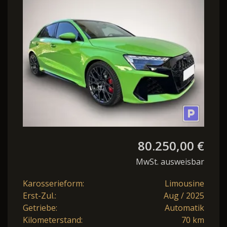
AGA,ACC,Pano,.
80.250,00 €
MwSt. ausweisbar
Karosserieform:
Limousine
Erst-Zul.:
Aug / 2025
Getriebe:
Automatik
Kilometerstand:
70 km