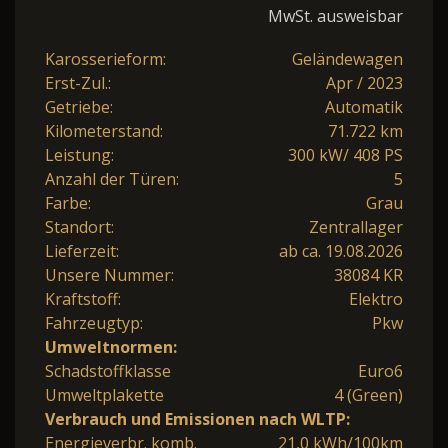
MwSt. ausweisbar
Karosserieform:
Geländewagen
Erst-Zul.:
Apr / 2023
Getriebe:
Automatik
Kilometerstand:
71.722 km
Leistung:
300 kW/ 408 PS
Anzahl der Türen:
5
Farbe:
Grau
Standort:
Zentrallager
Lieferzeit:
ab ca. 19.08.2026
Unsere Nummer:
38084 KR
Kraftstoff:
Elektro
Fahrzeugtyp:
Pkw
Umweltnormen:
Schadstoffklasse
Euro6
Umweltplakette
4 (Green)
Verbrauch und Emissionen nach WLTP:
Energieverbr. komb.
21,0 kWh/100km