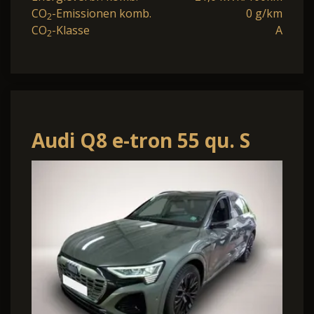
CO
-Emissionen komb.
0 g/km
2
CO
-Klasse
A
2
Audi Q8 e-tron 55 qu. S
line
Edition*Head_up*Matrix*P