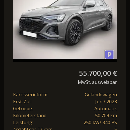
55.700,00 €
MwSt. ausweisbar
Karosserieform:
Geländewagen
Erst-Zul.:
Jun / 2023
Getriebe:
Automatik
Kilometerstand:
50.709 km
Leistung:
250 kW/ 340 PS
Anzahl der Türen:
5