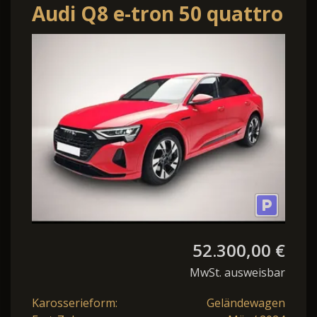
Audi Q8 e-tron 50 quattro
advanced Navi LED LM20
52.300,00 €
MwSt. ausweisbar
Karosserieform:
Geländewagen