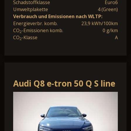
Schadstoffklasse
Euro6
Umweltplakette
4 (Green)
Verbrauch und Emissionen nach WLTP:
Energieverbr. komb.
23,9 kWh/100km
CO
-Emissionen komb.
0 g/km
2
CO
-Klasse
A
2
Audi Q8 e-tron 50 Q S line
LED/Luft/ACC/Navi/AHK