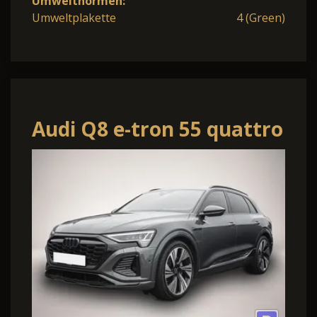
Umweltnormen:
Umweltplakette
4 (Green)
Audi Q8 e-tron 55 quattro
S line AHK Pano B&O