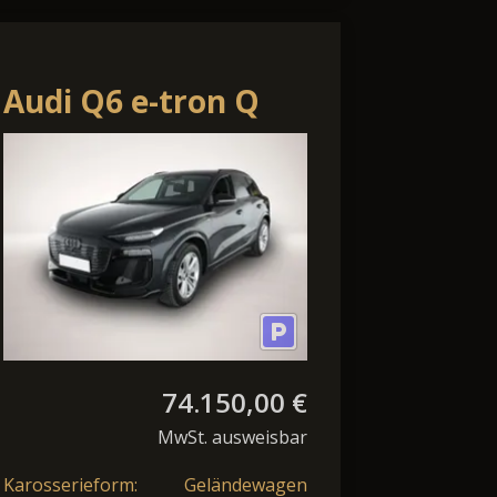
Audi Q6 e-tron Q
LED+/ACC/HuD/360°/Navi/AHK
74.150,00 €
MwSt. ausweisbar
Karosserieform:
Geländewagen