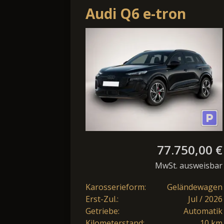
Audi Q6 e-tron
perf. 2xS line Tech+
Pano HUD AHK
B&O
77.750,00 €
MwSt. ausweisbar
Karosserieform:
Geländewagen
Erst-Zul.:
Jul / 2026
Getriebe:
Automatik
Kilometerstand:
10 km