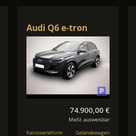
Audi Q6 e-tron
quattro
Luft/Matrix/B+O
74.900,00 €
MwSt. ausweisbar
Karosserieform:
Geländewagen