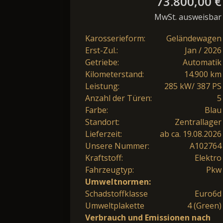
73.800,00 €
MwSt. ausweisbar
Karosserieform:
Geländewagen
Erst-Zul.:
Jan / 2026
Getriebe:
Automatik
Kilometerstand:
14.900 km
Leistung:
285 kW/ 387 PS
Anzahl der Türen:
5
Farbe:
Blau
Standort:
Zentrallager
Lieferzeit:
ab ca. 19.08.2026
Unsere Nummer:
A102764
Kraftstoff:
Elektro
Fahrzeugtyp:
Pkw
Umweltnormen:
Schadstoffklasse
Euro6d
Umweltplakette
4 (Green)
Verbrauch und Emissionen nach