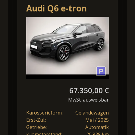
Audi Q6 e-tron
performance
Matrix/HeadUp/AHK
67.350,00 €
MwSt. ausweisbar
Karosserieform:
Geländewagen
Erst-Zul.:
Mai / 2025
Getriebe:
Automatik
Kilometerstand:
20.938 km