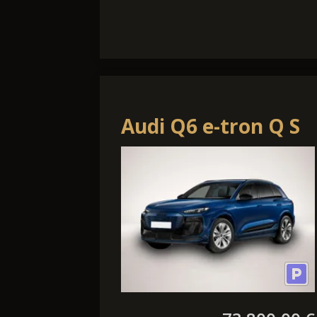
Audi Q6 e-tron Q S
line
Luft/Pano/AHK/B&O