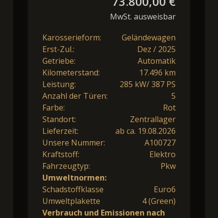
73.800,00 €
MwSt. ausweisbar
Karosserieform:
Geländewagen
Erst-Zul.:
Dez / 2025
Getriebe:
Automatik
Kilometerstand:
17.496 km
Leistung:
285 kW/ 387 PS
Anzahl der Türen:
5
Farbe:
Rot
Standort:
Zentrallager
Lieferzeit:
ab ca. 19.08.2026
Unsere Nummer:
A100727
Kraftstoff:
Elektro
Fahrzeugtyp:
Pkw
Umweltnormen:
Schadstoffklasse
Euro6
Umweltplakette
4 (Green)
Verbrauch und Emissionen nach