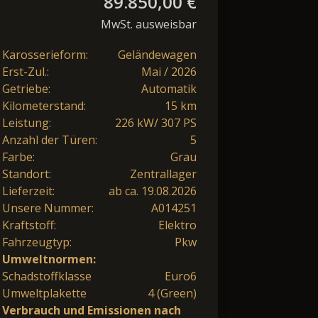
89.850,00 €
MwSt. ausweisbar
Karosserieform:
Geländewagen
Erst-Zul.:
Mai / 2026
Getriebe:
Automatik
Kilometerstand:
15 km
Leistung:
226 kW/ 307 PS
Anzahl der Türen:
5
Farbe:
Grau
Standort:
Zentrallager
Lieferzeit:
ab ca. 19.08.2026
Unsere Nummer:
A014251
Kraftstoff:
Elektro
Fahrzeugtyp:
Pkw
Umweltnormen:
Schadstoffklasse
Euro6
Umweltplakette
4 (Green)
Verbrauch und Emissionen nach