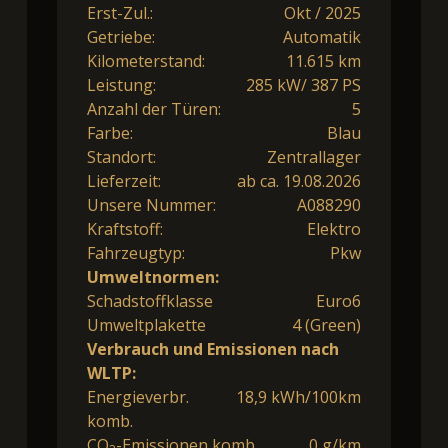
Erst-Zul.:
Okt / 2025
Getriebe:
Automatik
Kilometerstand:
11.615 km
Leistung:
285 kW/ 387 PS
Anzahl der Türen:
5
Farbe:
Blau
Standort:
Zentrallager
Lieferzeit:
ab ca. 19.08.2026
Unsere Nummer:
A088290
Kraftstoff:
Elektro
Fahrzeugtyp:
Pkw
Umweltnormen:
Schadstoffklasse
Euro6
Umweltplakette
4 (Green)
Verbrauch und Emissionen nach
WLTP:
Energieverbr.
18,9 kWh/100km
komb.
CO
-Emissionen komb.
0 g/km