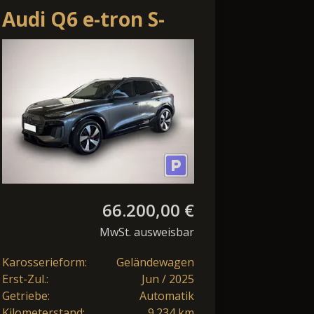
Audi Q6 e-tron S-
Line*B&O*Matrix*AHK
66.200,00 €
MwSt. ausweisbar
Karosserieform:
Geländewagen
Erst-Zul.:
Jun / 2025
Getriebe:
Automatik
Kilometerstand:
9.234 km