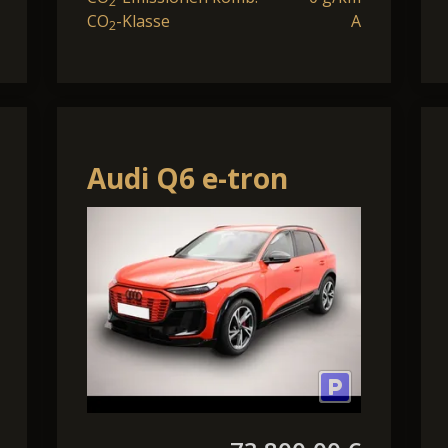
2
CO
-Klasse
A
2
Audi Q6 e-tron
quattro
/Matrix/Park
Matrix/HeadUp/B+O/AHK