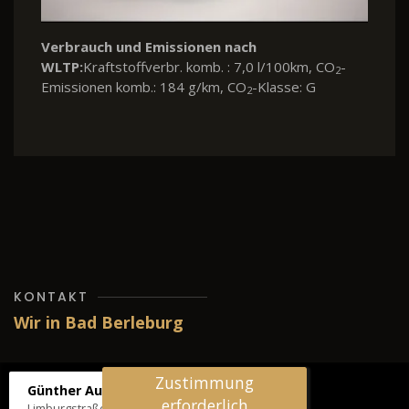
und Emissionen nach
Verbrauch und 
stoffverbr. komb. : 7,0 l/100km, CO
-
WLTP:
Kraftstoff
2
komb.: 184 g/km, CO
-Klasse: G
Emissionen komb
2
KONTAKT
Wir in Bad Berleburg
Zustimmung
Günther Autos & Service
erforderlich
Limburgstraße 39, 57319 Bad Berleburg