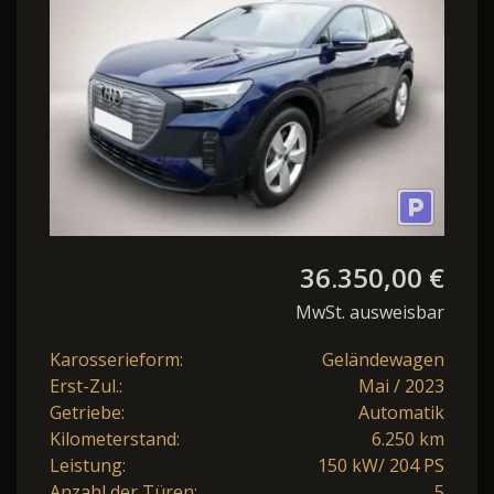
GO*NAVI*LED*3-ZO
36.350,00 €
MwSt. ausweisbar
Karosserieform:
Geländewagen
Erst-Zul.:
Mai / 2023
Getriebe:
Automatik
Kilometerstand:
6.250 km
Leistung:
150 kW/ 204 PS
Anzahl der Türen:
5