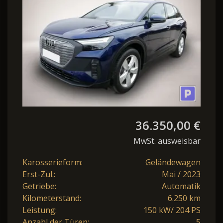
GO*NAVI*LED*3-ZO
36.350,00 €
MwSt. ausweisbar
Karosserieform:
Geländewagen
Erst-Zul.:
Mai / 2023
Getriebe:
Automatik
Kilometerstand:
6.250 km
Leistung:
150 kW/ 204 PS
Anzahl der Türen:
5