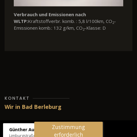
Verbrauch und Emissionen nach
WLTP:
Kraftstoffverbr. komb. : 5,8 l/100km, CO
-
2
Emissionen komb.: 132 g/km, CO
-Klasse: D
2
KONTAKT
Wir in Bad Berleburg
Zustimmung
Günther Autos & Service
erforderlich
Limburgstraße 39, 57319 Bad Berleburg