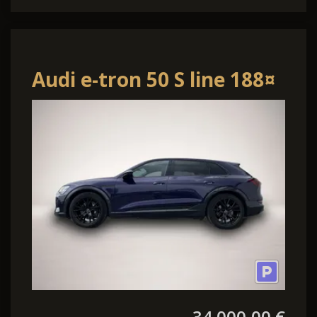
Audi e-tron 50 S line 188¤
m.20% Anz. Navi LED RFK
SH
34.000,00 €