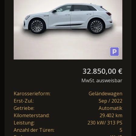
32.850,00 €
MwSt. ausweisbar
Karosserieform:
Geländewagen
Erst-Zul.:
Sep / 2022
Getriebe:
Automatik
Kilometerstand:
29.402 km
Leistung:
230 kW/ 313 PS
Anzahl der Türen:
5