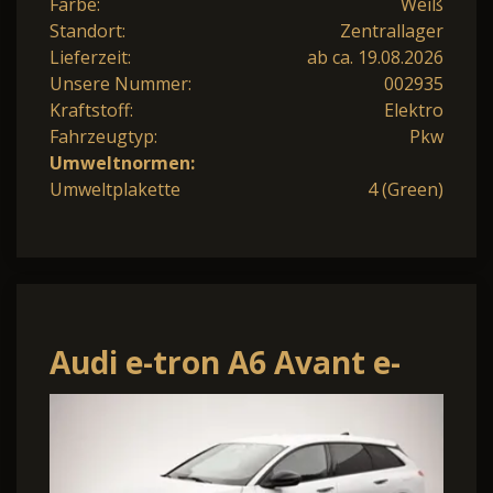
Farbe:
Weiß
Standort:
Zentrallager
Lieferzeit:
ab ca. 19.08.2026
Unsere Nummer:
002935
Kraftstoff:
Elektro
Fahrzeugtyp:
Pkw
Umweltnormen:
Umweltplakette
4 (Green)
Audi e-tron A6 Avant e-
tron S line AHK/LED+/B+O