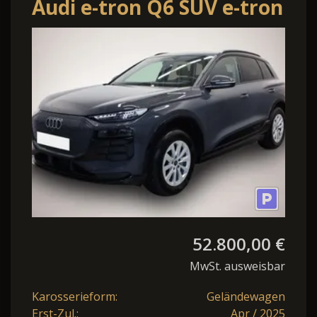
Audi e-tron Q6 SUV e-tron
52.800,00 €
MwSt. ausweisbar
Karosserieform:
Geländewagen
Erst-Zul.:
Apr / 2025