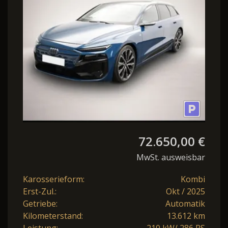
HeadUp/Matrix/L
72.650,00 €
MwSt. ausweisbar
Karosserieform:
Kombi
Erst-Zul.:
Okt / 2025
Getriebe:
Automatik
Kilometerstand:
13.612 km
Leistung:
210 kW/ 286 PS