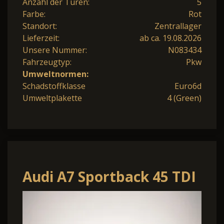
Anzahl der Türen:
5
Farbe:
Rot
Standort:
Zentrallager
Lieferzeit:
ab ca. 19.08.2026
Unsere Nummer:
N083434
Fahrzeugtyp:
Pkw
Umweltnormen:
Schadstoffklasse
Euro6d
Umweltplakette
4 (Green)
Audi A7 Sportback 45 TDI
qu. S-tronic S-Line
*Schwarz