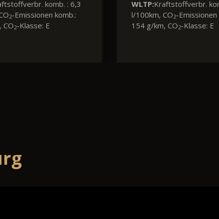
ftstoffverbr. komb. : 6,2
WLTP:
Kraftstoffverbr. ko
 CO
-Emissionen komb.:
l/100km, CO
-Emissionen 
2
2
, CO
-Klasse: E
172 g/km, CO
-Klasse: F
2
2
urg