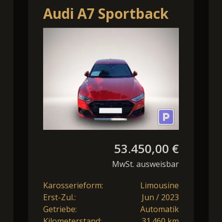
Audi A7 Sportback
45 TFSI Q S tronic
LED/ACC/Standhzg
53.450,00 €
MwSt. ausweisbar
Karosserieform:
Limousine
Erst-Zul.:
Jun / 2023
Getriebe:
Automatik
Kilometerstand:
31.460 km