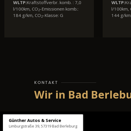
WLTP:
Kraftstoffverbr. komb. : 8,7
WLTP:
Kra
l/100km, CO
-Emissionen komb.:
l/100km,
2
198 g/km, CO
-Klasse: G
142 g/km
2
KONTAKT
Wir in Bad Berleb
Günther Autos & Service
Limburgstraße 39, 57319 Bad Berleburg