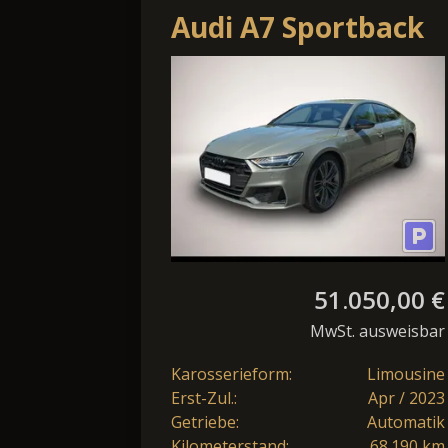
Audi A7 Sportback
50 TFSI e quattro
HD MATRIX LED
NAV
51.050,00 €
MwSt. ausweisbar
Karosserieform:
Limousine
Erst-Zul.:
Apr / 2023
Getriebe:
Automatik
Kilometerstand:
68.190 km