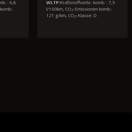
mb. : 7,6
WLTP:
Energieverbr. komb. : 15,2
komb.:
kWh/100km, CO
-Emissionen
2
komb.: 0 g/km, CO
-Klasse: A
2