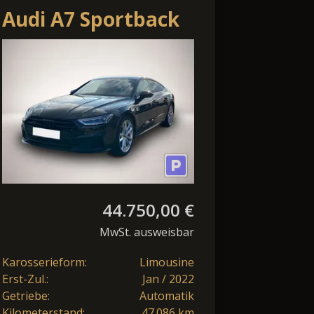
Audi A7 Sportback
45 TDI qu. S-tronic
S-Line *Schwarz
44.750,00 €
MwSt. ausweisbar
Karosserieform:
Limousine
Erst-Zul.:
Jan / 2022
Getriebe:
Automatik
Kilometerstand:
47.086 km