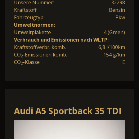
Unsere Nummer:
32298
Kraftstoff:
Benzin
Fahrzeugtyp:
Pkw
Umweltnormen:
Umweltplakette
4 (Green)
Verbrauch und Emissionen nach WLTP:
Kraftstoffverbr. komb.
6,8 l/100km
CO
-Emissionen komb.
154 g/km
2
CO
-Klasse
E
2
Audi A5 Sportback 35 TDI
S-Tronic
schwarzpaket*Pano*M