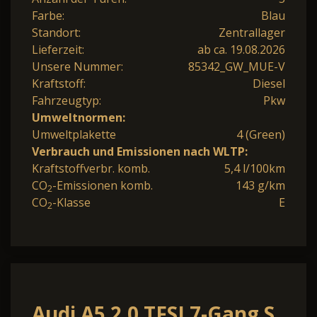
Farbe:
Blau
Standort:
Zentrallager
Lieferzeit:
ab ca. 19.08.2026
Unsere Nummer:
85342_GW_MUE-V
Kraftstoff:
Diesel
Fahrzeugtyp:
Pkw
Umweltnormen:
Umweltplakette
4 (Green)
Verbrauch und Emissionen nach WLTP:
Kraftstoffverbr. komb.
5,4 l/100km
CO
-Emissionen komb.
143 g/km
2
CO
-Klasse
E
2
Audi A5 2.0 TFSI 7-Gang S