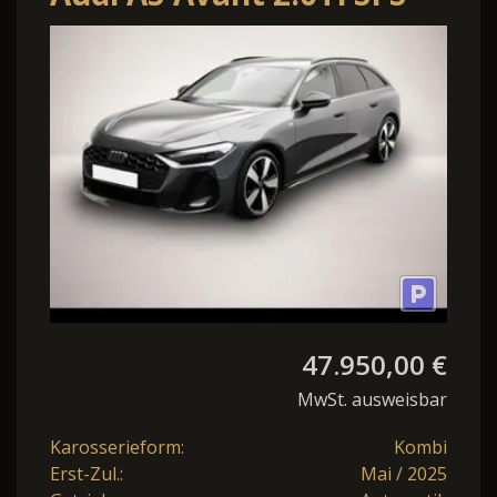
tronic S-Line
BLACK/19"/KAM/N
47.950,00 €
MwSt. ausweisbar
Karosserieform:
Kombi
Erst-Zul.:
Mai / 2025