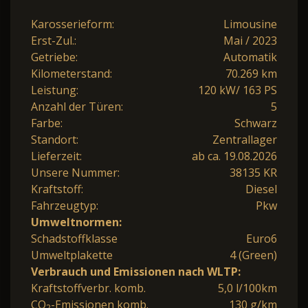
Karosserieform:
Limousine
Erst-Zul.:
Mai / 2023
Getriebe:
Automatik
Kilometerstand:
70.269 km
Leistung:
120 kW/ 163 PS
Anzahl der Türen:
5
Farbe:
Schwarz
Standort:
Zentrallager
Lieferzeit:
ab ca. 19.08.2026
Unsere Nummer:
38135 KR
Kraftstoff:
Diesel
Fahrzeugtyp:
Pkw
Umweltnormen:
Schadstoffklasse
Euro6
Umweltplakette
4 (Green)
Verbrauch und Emissionen nach WLTP:
Kraftstoffverbr. komb.
5,0 l/100km
CO
-Emissionen komb.
130 g/km
2