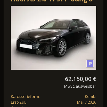
tronic quattro
62.150,00 €
MwSt. ausweisbar
Karosserieform:
Kombi
Erst-Zul.:
Mär / 2026