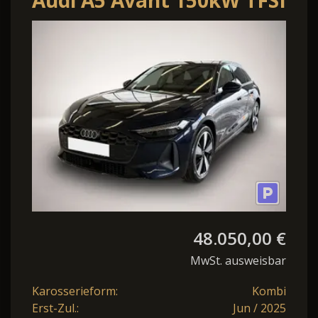
Audi A5 Avant 150kW TFSI
S-tronic
*AHK*19Z*Kamera*
48.050,00 €
MwSt. ausweisbar
Karosserieform:
Kombi
Erst-Zul.:
Jun / 2025