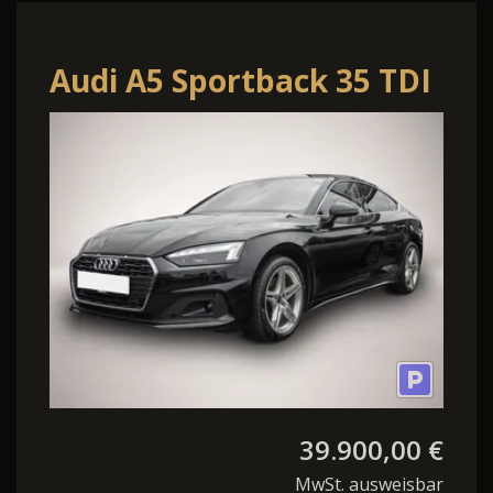
Audi A5 Sportback 35 TDI
120(163) S tronic Sthz.
AHK
39.900,00 €
MwSt. ausweisbar