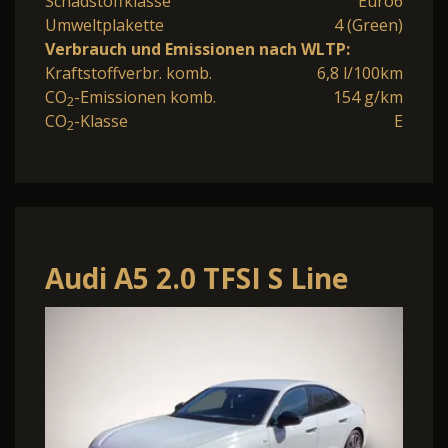
Schadstoffklasse
Euro6
Umweltplakette
4 (Green)
Verbrauch und Emissionen nach WLTP:
Kraftstoffverbr. komb.
6,8 l/100km
CO
-Emissionen komb.
154 g/km
2
CO
-Klasse
E
2
Audi A5 2.0 TFSI S Line
Plus S
Tronic*Navi*Matrix*Na