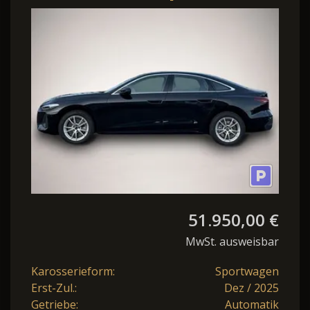
NAVI+EL.HECKKL.+PDC+LED+
LM TDI.
51.950,00 €
MwSt. ausweisbar
Karosserieform:
Sportwagen
Erst-Zul.:
Dez / 2025
Getriebe:
Automatik