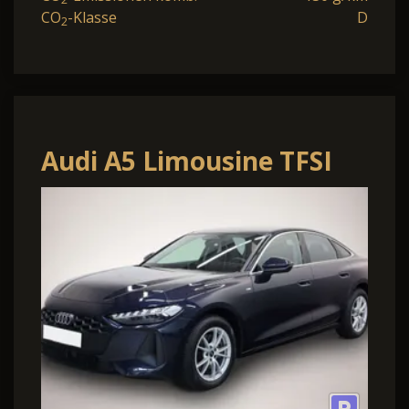
CO
-Klasse
D
2
Audi A5 Limousine TFSI