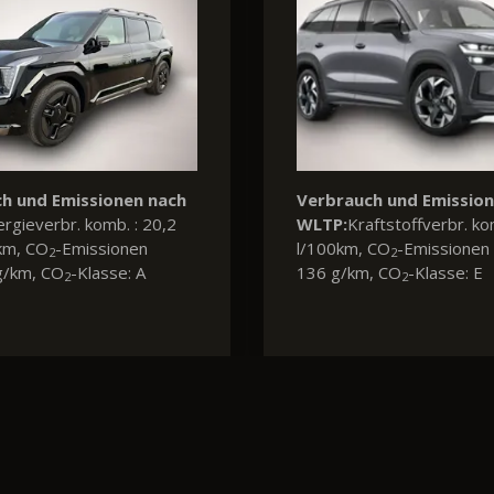
h und Emissionen nach
Verbrauch und Emissio
ftstoffverbr. komb. : 5,7
WLTP:
Kraftstoffverbr. ko
 CO
-Emissionen komb.:
l/100km, CO
-Emissionen 
2
2
, CO
-Klasse: D
135 g/km, CO
-Klasse: D
2
2