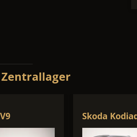
 Zentrallager
a Scala
Skoda Karoq