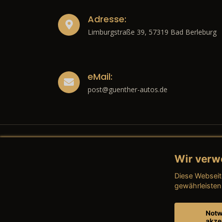
Adresse:
Limburgstraße 39, 57319 Bad Berleburg
eMail:
post@guenther-autos.de
Wir verw
Recht
Diese Webseit
→ Imp
gewährleisten
→ Date
Notw
akze