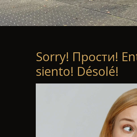
Sorry! Прости! En
siento! Désolé!