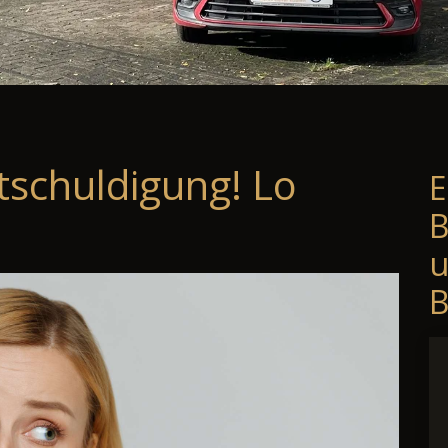
tschuldigung! Lo
E
B
B