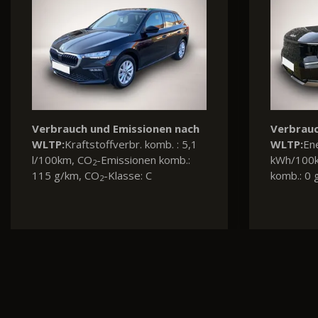
Verbrauch und Emissionen nach
Verbrauc
WLTP:
Kraftstoffverbr. komb. : 5,6
WLTP:
Kra
l/100km, CO
-Emissionen komb.:
l/100km,
2
126 g/km, CO
-Klasse: D
128 g/km
2