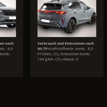
nen nach
Verbrauch und Emissionen nach
mb. : 5,1
WLTP:
Kraftstoffverbr. komb. : 6,0
komb.:
l/100km, CO
-Emissionen komb.:
2
123 g/km, CO
-Klasse: D
2