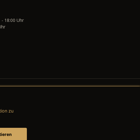
 - 18:00 Uhr
Uhr
tion zu
AGB (Teile & Zubehör)
AGB (Dienstleistungen)
tieren