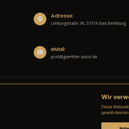
Adresse:
Limburgstraße 39, 57319 Bad Berleburg
eMail:
post@guenther-autos.de
Wir verw
Recht
Diese Webseit
→ Imp
gewährleisten
→ Date
Notw