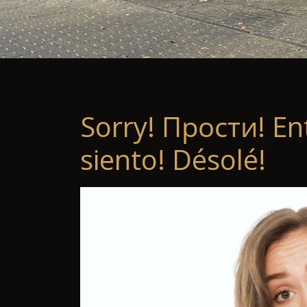
Sorry! Прости! En
siento! Désolé!