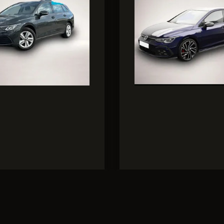
h und Emissionen nach
Verbrauch und Emissio
ftstoffverbr. komb. : 6,1
WLTP:
Kraftstoffverbr. ko
 CO
-Emissionen komb.:
l/100km, CO
-Emissionen 
2
2
, CO
-Klasse: E
109 g/km, CO
-Klasse: C
2
2