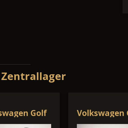
 Zentrallager
a Karoq
Renault Sym