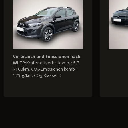
Verbrauch und Emissionen nach
Verbrauc
WLTP:
Kraftstoffverbr. komb. : 4,6
WLTP:
Kra
l/100km, CO
-Emissionen komb.:
l/100km,
2
104 g/km, CO
-Klasse: C
140 g/km
2