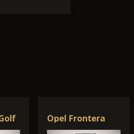
bioz
Ford Kuga