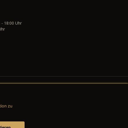
 - 18:00 Uhr
Uhr
tion zu
AGB (Teile & Zubehör)
AGB (Dienstleistungen)
tieren