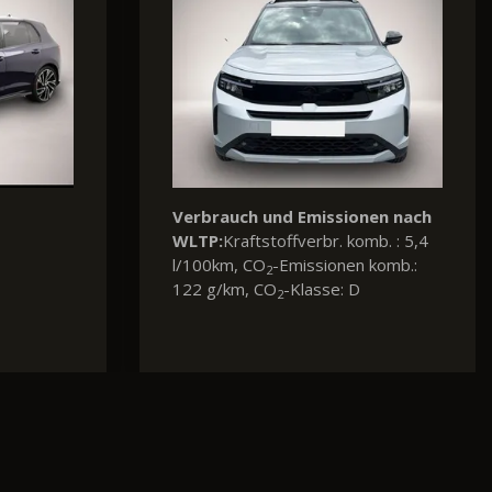
nen nach
mb. : 4,8
komb.: