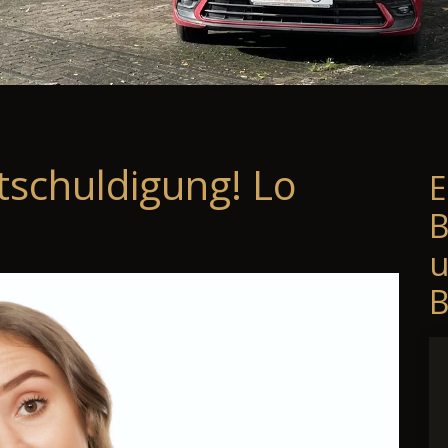
tschuldigung! Lo
E
B
B