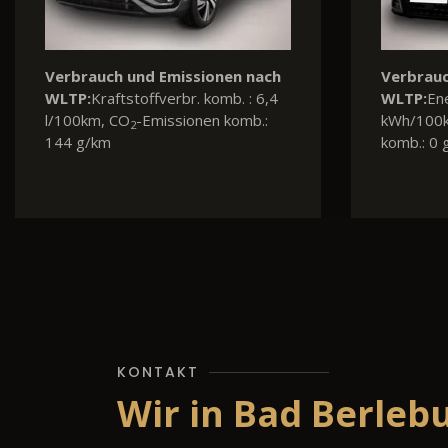
Verbrauch und Emissionen nach
Verbrauc
WLTP:
Kraftstoffverbr. komb. : 4,6
WLTP:
Kra
l/100km, CO
-Emissionen komb.:
l/100km,
2
122 g/km, CO
-Klasse: D
127 g/km
2
KONTAKT
Wir in Bad Berleb