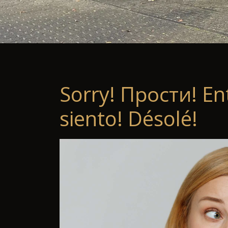
Sorry! Прости! En
siento! Désolé!