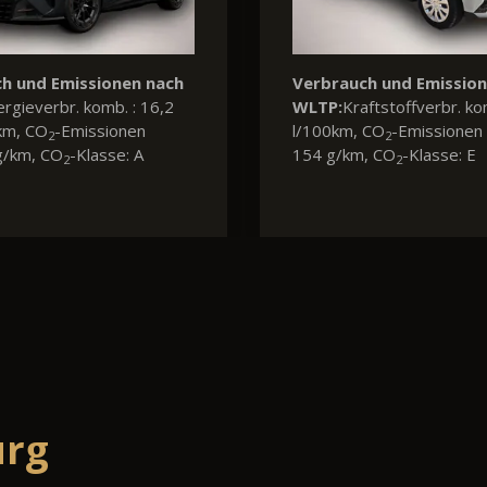
h und Emissionen nach
Verbrauch und Emissio
ftstoffverbr. komb. : 5,6
WLTP:
Kraftstoffverbr. ko
 CO
-Emissionen komb.:
l/100km, CO
-Emissionen 
2
2
, CO
-Klasse: D
154 g/km, CO
-Klasse: E
2
2
urg