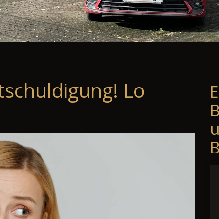
tschuldigung! Lo
E
B
B