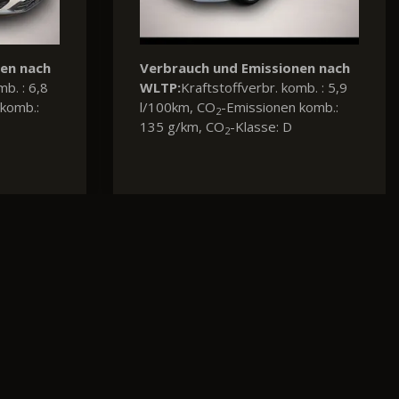
nen nach
mb. : 6,8
komb.: