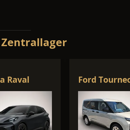
 Zentrallager
a Kamiq
Cupra Ateca