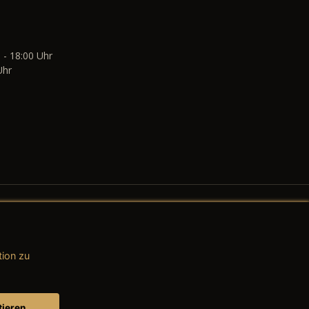
 - 18:00 Uhr
Uhr
tion zu
AGB (Teile & Zubehör)
AGB (Dienstleistungen)
tieren