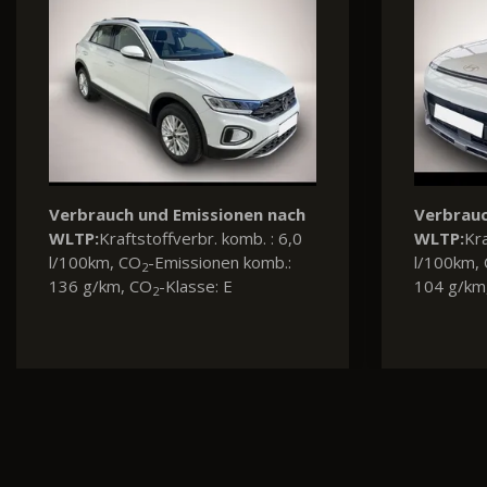
Verbrauch und Emissionen nach
Verbrauc
WLTP:
Kraftstoffverbr. komb. : 5,6
WLTP:
Kra
l/100km, CO
-Emissionen komb.:
l/100km,
2
127 g/km, CO
-Klasse: D
126 g/km
2