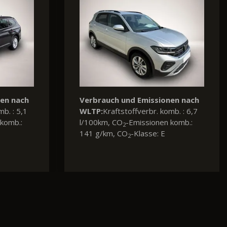
nen nach
Verbrauch und Emissionen nach
mb. : 5,5
WLTP:
Kraftstoffverbr. komb. : 4,8
komb.:
l/100km, CO
-Emissionen komb.:
2
109 g/km, CO
-Klasse: C
2