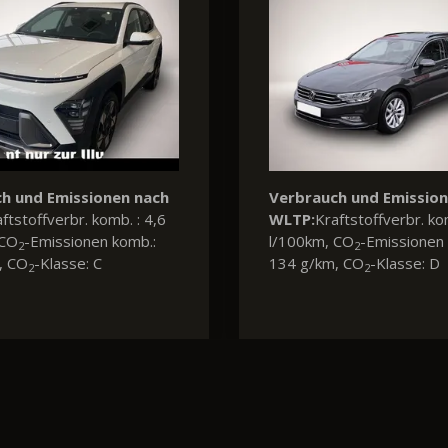
h und Emissionen nach
Verbrauch und Emissio
ftstoffverbr. komb. : 5,6
WLTP:
Kraftstoffverbr. ko
 CO
-Emissionen komb.:
l/100km, CO
-Emissionen 
2
2
, CO
-Klasse: D
124 g/km, CO
-Klasse: D
2
2