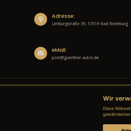
Adresse:
Limburgstraße 39, 57319 Bad Berleburg
eMail:
post@guenther-autos.de
Wir verw
Recht
Diese Webseit
→ Imp
gewährleisten
→ Date
Notw