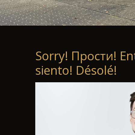
Sorry! Прости! En
siento! Désolé!