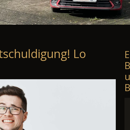
tschuldigung! Lo
E
B
B